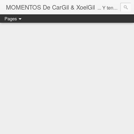
MOMENTOS De CarGil & XoelGil
... Y tengan cuidado ahí fuera, por favor.
Pages