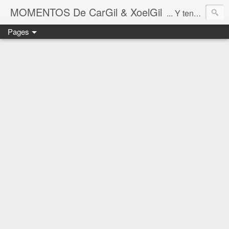
MOMENTOS De CarGil & XoelGil
... Y tengan cuidado ahí fuera, por favor.
Pages