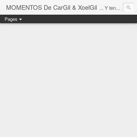
MOMENTOS De CarGil & XoelGil
... Y tengan cuidado ahí fuera, por favor.
Pages